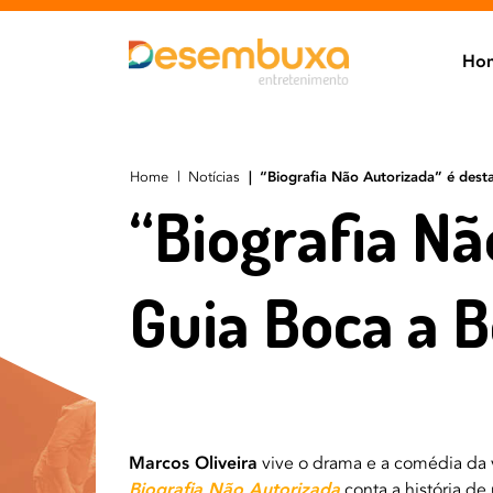
Ho
Home
Notícias
“Biografia Não Autorizada” é dest
“Biografia Nã
Guia Boca a 
Marcos Oliveira
vive o drama e a comédia da 
Biografia Não Autorizada
conta a história de