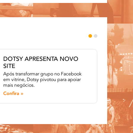
DOTSY APRESENTA NOVO
AMOR 
SITE
VIP
Após transformar grupo no Facebook
A jornal
em vitrine, Dotsy pivotou para apoiar
entrevi
mais negócios.
cartaz 
Confira »
Confira