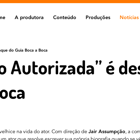
me
A produtora
Conteúdo
Produções
Notícias
aque do Guia Boca a Boca
o Autorizada” é d
Boca
velhice na vida do ator. Com direção de
Jair Assumpção
, a co
 um ator que resolve escrever sua própria biografia quando se v