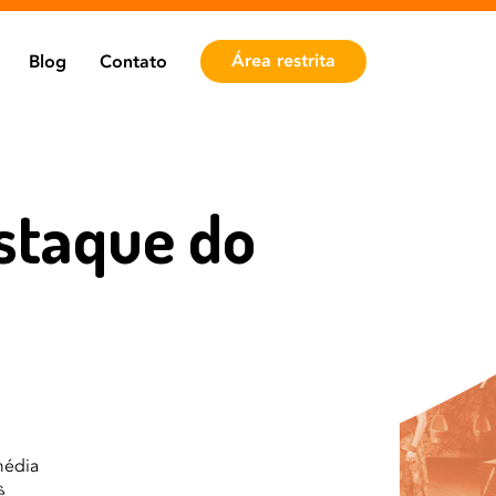
Área restrita
Blog
Contato
estaque do
média
ê