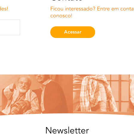
des!
Ficou interessado? Entre em conta
conosco!
Acessar
Newsletter